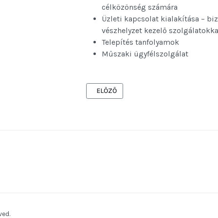
célközönség számára
Üzleti kapcsolat kialakítása – bi
vészhelyzet kezelő szolgálatokka
Telepítés tanfolyamok
Műszaki ügyfélszolgálat
ELŐZŐ CIKK: RENDSZER ÖSSZEFOGLALÓ
ELŐZŐ
ved.