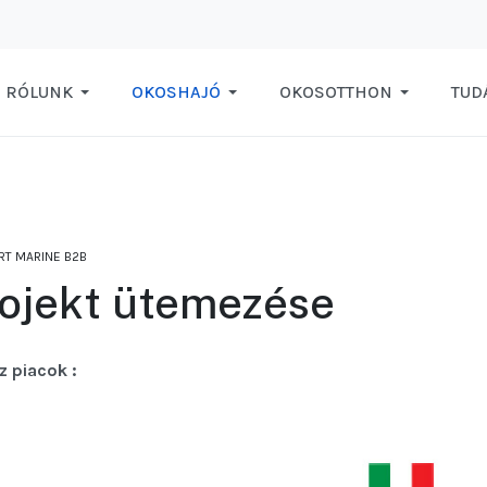
RÓLUNK
OKOSHAJÓ
OKOSOTTHON
TUD
RT MARINE B2B
ojekt ütemezése
z
piacok
: