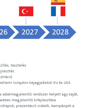
ítés, tesztelés
jlesztés
ztráció
szellemi tulajdon bejegyzésből EU és USA
s adatmegjelenítő rendszer helyett egy saját,
 webes megjelenítő kifejlesztése
órólapok, prezentáció videók, kampányok a