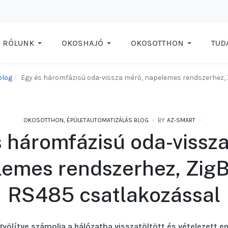
RÓLUNK
OKOSHAJÓ
OKOSOTTHON
TUD
blog
Egy és háromfázisú oda-vissza mérő, napelemes rendszerhez,
OKOSOTTHON, ÉPÜLETAUTOMATIZÁLÁS BLOG
BY
AZ-SMART
 háromfázisú oda-vissz
emes rendszerhez, Zig
RS485 csatlakozással
yölítve számolja a hálózatba visszatöltött és vételezett energ