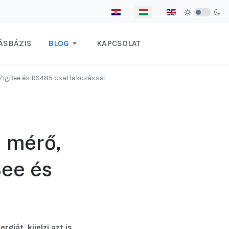
Válasszon nyelvet
ÁSBÁZIS
BLOG
KAPCSOLAT
 ZigBee és RS485 csatlakozással
a mérő,
Bee és
iát, kijelzi azt is,