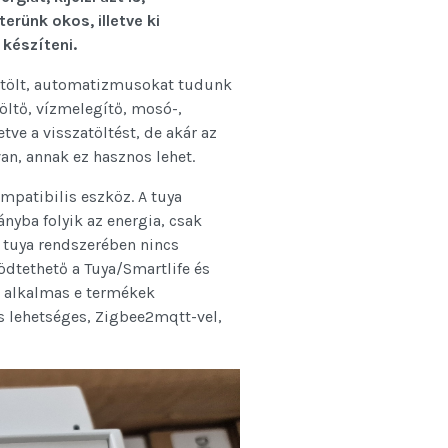
erünk okos, illetve ki
 készíteni.
zatölt, automatizmusokat tudunk
öltő, vízmelegítő, mosó-,
ve a visszatöltést, de akár az
an, annak ez hasznos lehet.
mpatibilis eszköz. A tuya
yba folyik az energia, csak
a tuya rendszerében nincs
ödtethető a Tuya/Smartlife és
r alkalmas e termékek
is lehetséges, Zigbee2mqtt-vel,