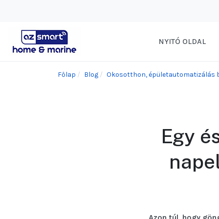
NYITÓ OLDAL
Főlap
Blog
Okosotthon, épületautomatizálás 
Egy és
napel
Azon túl, hogy göng