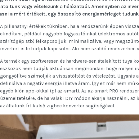
atöltünk vagy vételezünk a hálózatból. Amennyiben az invert
asni a mért értékeit, egy összesítő energiamérleget tudunk
A pillanatnyi értékek tükrében, ha a rendszerünk éppen viss
elindítani, például nagyobb fogyasztóinkat (elektromos autót
szárítógép stb) felkapcsoljuk, minimalizálva, vagy megszüntet
invertert is le tudjuk kapcsolni. Aki nem szaldó rendszerben v
A termék egy szoftveresen és hardware-sen átalakított tuya ko
eszközök nem tudják aktuálisan megmondani hogy milyen irán
göngyölítve számolják a visszatöltést és vételezést. Ugyanis 
definiálva a negatív energia illetve áram. Így ez már nem műk
egyéb klón app-okkal (pl az-smart). Az az-smart PRO rendsze
üzemeltetésére, de ha valaki DIY módon akarja használni, az 
az általunk írt külső zigbee konverter segítségével.