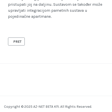
pristupati joj na daljinu. Sustavom se također može
upravljati integracijom pametnih sustava u
pojedinačne apartmane.
PRETHODNI ČLANAK: UREDI
PRET
Copyright © 2025 AZ-NET BETA Kft. All Rights Reserved.