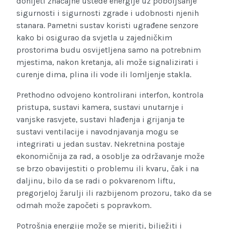
donijeti značajne uštede energije uz poboljšanje
sigurnosti i sigurnosti zgrade i udobnosti njenih
stanara. Pametni sustav koristi ugrađene senzore
kako bi osigurao da svjetla u zajedničkim
prostorima budu osvijetljena samo na potrebnim
mjestima, nakon kretanja, ali može signalizirati i
curenje dima, plina ili vode ili lomljenje stakla.
Prethodno odvojeno kontrolirani interfon, kontrola
pristupa, sustavi kamera, sustavi unutarnje i
vanjske rasvjete, sustavi hlađenja i grijanja te
sustavi ventilacije i navodnjavanja mogu se
integrirati u jedan sustav. Nekretnina postaje
ekonomičnija za rad, a osoblje za održavanje može
se brzo obavijestiti o problemu ili kvaru, čak i na
daljinu, bilo da se radi o pokvarenom liftu,
pregorjeloj žarulji ili razbijenom prozoru, tako da se
odmah može započeti s popravkom.
Potrošnja energije može se mjeriti, bilježiti i