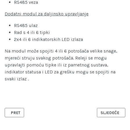
RS485 veza
Dodatni modul za daljinsko upravljanje
RS485 ulaz
Rad s 4 ili 6 tipki
2x4 ili 6 indikatorskih LED izlaza
Na modul može spojiti 4 ili 6 potrošača velike snage,
mjereći struju svakog potrošača. Releji se mogu
upravlajti pomoću tipke ili iz pametnog sustava,
indikator statusa i LED za grešku mogu se spojiti na
svaki izlaz .
PRETHODNI ČLANAK: POWER MODULE
SLJEDEĆI ČLAN
PRET
SLJEDEĆE