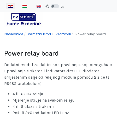
Odaberite svoj jezik
Naslovnica
Pametni brod
Proizvodi
Power relay board
Power relay board
Dodatni modul za daljinsko upravljanje. koji omogućuje
upravljanje tipkama i indikatorskim LED diodama
smještenim dalje od relejnog modula pomoću 2 žice (s
RS485 protokolom) .
4 ili 6 30A releja
Mjerenje struje na svakom releju
4 ili 6 ulaza s tipkama
2x4 ili 2x6 indikator LED izlaz