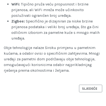
WiFi:
Tipično pruža veću propusnost i brzine
prijenosa, ali WiFi mreža može učinkovito
posluživati ograničen broj uređaja.
Zigbee:
Specifično je dizajniran za niske brzine
prijenosa podataka i veliki broj uređaja, što ga čini
odličnim izborom za pametne kuće s mnogo malih
uređaja.
Obje tehnologije nalaze široku primjenu u pametnim
kućama, a odabir ovisi o specifičnim zahtjevima. Mnogi
uređaji za pametni dom podržavaju obje tehnologije,
omogućavajući korisnicima odabir najprikladnijeg
rješenja prema okolnostima i željama.
SLJEDEĆI ČLAN
SLJEDEĆE